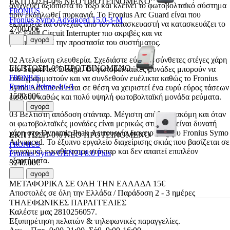
ΕΚΠΤΩΣΗ-0%
ΝΕΟ
ΠΡΟΤΕΙΝΟΜΕΝΟ
ανιχνεύει αξιόπιστα το τόξο και κλείνει το φωτοβολταϊκό σύστημα
FRONIUS
πριν εκδηλωθεί πυρκαγιά. Το Fronius Arc Guard είναι που
Fronius Symo Advanced 15.0-3-M
εκπαιδεύεται συνεχώς από τον κατασκευαστή να κατασκευάζει το
2700.00€
Arc Fault Circuit Interrupter πιο ακριβές και να
αγορά
βελτιστοποιεί την προστασία του συστήματος.
02 Ατελείωτη ελευθερία. Σχεδιάστε εύκολα σύνθετες στέγες χάρη
ΕΚΠΤΩΣΗ-0%
ΠΡΟΤΕΙΝΟΜΕΝΟ
στο SuperFlex Design. Οι φωτοβολταϊκές μονάδες μπορούν να
FRONIUS
ευθυγραμμιστούν και να συνδεθούν ευέλικτα καθώς το Fronius
Fronius Primo 4.6-1
Symo Advanced είναι σε θέση να χειριστεί ένα ευρύ εύρος τάσεων
1500.00€
εισόδου καθώς και πολύ υψηλή φωτοβολταϊκή μονάδα ρεύματα.
αγορά
03 Βέλτιστη απόδοση στάνταρ. Μέγιστη απόδοση ακόμη και όταν
οι φωτοβολταϊκές μονάδες είναι μερικώς στη σκιά είναι δυνατή
χάρη στο Dynamic Peak Λειτουργία διαχειριστή του Fronius Symo
ΕΚΠΤΩΣΗ-0%
ΝΕΟ
ΠΡΟΤΕΙΝΟΜΕΝΟ
Advanced. Το έξυπνο εργαλείο διαχείρισης σκιάς που βασίζεται σε
FRONIUS
λογισμικό εγκαθίσταται στάνταρ και δεν απαιτεί επιπλέον
Fronius Symo GEN24 8.0 Plus
εξαρτήματα.
3240.00€
αγορά
ΜΕΤΑΦΟΡΙΚΑ ΣΕ ΟΛΗ ΤΗΝ ΕΛΛΑΔΑ 15€
Αποστολές σε όλη την Ελλάδα / Παράδοση 2 - 3 ημέρες
ΤΗΛΕΦΩΝΙΚΕΣ ΠΑΡΑΓΓΕΛΙΕΣ
Καλέστε μας 2810256057.
Εξυπηρέτηση πελατών & τηλεφωνικές παραγγελίες.