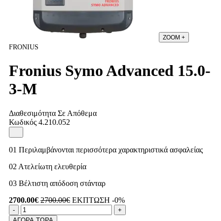
ZOOM
+
FRONIUS
Fronius Symo Advanced 15.0-
3-M
Διαθεσιμότητα
Σε Απόθεμα
Κωδικός
4.210.052
01 Περιλαμβάνονται περισσότερα χαρακτηριστικά ασφαλείας
02 Ατελείωτη ελευθερία
03 Βέλτιστη απόδοση στάνταρ
2700.00€
2700.00€
ΕΚΠΤΩΣΗ -0%
Ποσότητα
product.increase.quantity
product.decrease.quantity
-
+
ΑΓΟΡΑ ΤΩΡΑ