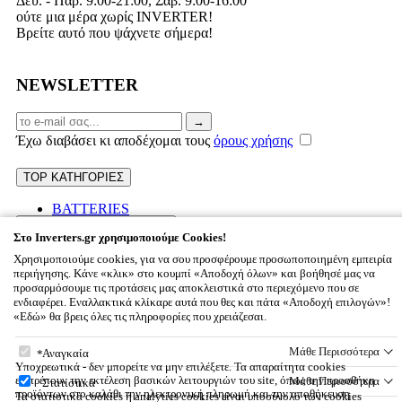
Δευ. - Παρ. 9:00-21:00, Σάβ. 9:00-16:00
ούτε μια μέρα χωρίς INVERTER!
Βρείτε αυτό που ψάχνετε σήμερα!
NEWSLETTER
Email
→
Έχω διαβάσει κι αποδέχομαι τους
όρους χρήσης
TOP ΚΑΤΗΓΟΡΙΕΣ
BATTERIES
INVERTERS
ΕΞΥΠΗΡΕΤΗΣΗ ΠΕΛΑΤΩΝ
Στο Inverters.gr χρησιμοποιούμε Cookies!
PANELS
Τρόποι Αποστολής / Μεταφορικά
Χρησιμοποιούμε cookies, για να σου προσφέρουμε προσωποποιημένη εμπειρία
Επιστροφές προϊόντων
ΠΛΗΡΟΦΟΡΙΕΣ
περιήγησης. Κάνε «κλικ» στο κουμπί «Αποδοχή όλων» και βοήθησέ μας να
προσαρμόσουμε τις προτάσεις μας αποκλειστικά στο περιεχόμενο που σε
Cookies
ενδιαφέρει. Εναλλακτικά κλίκαρε αυτά που θες και πάτα «Αποδοχή επιλογών»!
Εταιρικό προφίλ
«Εδώ» θα βρεις όλες τις πληροφορίες που χρειάζεσαι.
© 2026
inverters.gr - G.E.MI.: 163040127000 -
All rights reserved
Επικοινωνία
Designed & developed by
NETMECHANICS
Όροι χρήσης
Στο Inverters.gr χρησιμοποιούμε Cookies!
inverters.gr - G.E.MI.: 163040127000 - Κωνσταντίνου Καβάφη 12
Μάθε Περισσότερα
Αναγκαία
T.K. 71303, Ηράκλειο | k@inverters.gr | 2810256057
Υποχρεωτικά - δεν μπορείτε να μην επιλέξετε. Τα απαραίτητα cookies
επιτρέπουν την εκτέλεση βασικών λειτουργιών του site, όπως την προσθήκη
Μάθε Περισσότερα
Στατιστικά
Καλάθι Αγορών
×
προϊόντων στο καλάθι την ηλεκτρονική πληρωμή και την αποθήκευση
Τα στατιστικά cookies ή analytics cookies είναι υποσύνολο των cookies