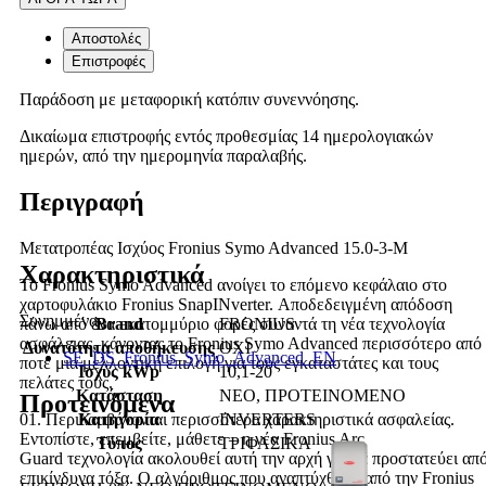
Αποστολές
Επιστροφές
Παράδοση με μεταφορική κατόπιν συνεννόησης.
Δικαίωμα επιστροφής εντός προθεσμίας 14 ημερολογιακών
ημερών, από την ημερομηνία παραλαβής.
Περιγραφή
Μετατροπέας Ισχύος Fronius Symo Advanced 15.0-3-M
Χαρακτηριστικά
Το Fronius Symo Advanced ανοίγει το επόμενο κεφάλαιο στο
χαρτοφυλάκιο Fronius SnapINverter. Αποδεδειγμένη απόδοση
Συνημμένα
Brand
FRONIUS
πάνω από ένα εκατομμύριο φορές συναντά τη νέα τεχνολογία
ασφάλειας, κάνοντας το Fronius Symo Advanced περισσότερο από
Δυνατότητα αποθήκευσης
ΟΧΙ
SE_DS_Fronius_Symo_Advanced_EN
ποτέ μια μελλοντική επιλογή για τους εγκαταστάτες και τους
Ισχύς kWp
10,1-20
πελάτες τους.
Κατάσταση
ΝΕΟ, ΠΡΟΤΕΙΝΟΜΕΝΟ
Προτεινόμενα
Κατηγορία
INVERTERS
01. Περιλαμβάνονται περισσότερα χαρακτηριστικά ασφαλείας.
Εντοπίστε, επεμβείτε, μάθετε – η νέα Fronius Arc
Τύπος
ΤΡΙΦΑΣΙΚΑ
Guard τεχνολογία ακολουθεί αυτή την αρχή για να προστατεύει απ
επικίνδυνα τόξα. Ο αλγόριθμος που αναπτύχθηκε από την Fronius