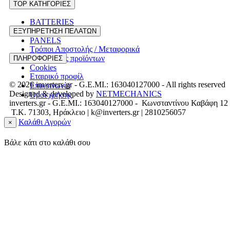
TOP ΚΑΤΗΓΟΡΙΕΣ
BATTERIES
INVERTERS
ΕΞΥΠΗΡΕΤΗΣΗ ΠΕΛΑΤΩΝ
PANELS
Τρόποι Αποστολής / Μεταφορικά
Επιστροφές προϊόντων
ΠΛΗΡΟΦΟΡΙΕΣ
Cookies
Εταιρικό προφίλ
© 2026
inverters.gr - G.E.MI.: 163040127000 -
All rights reserved
Επικοινωνία
Designed & developed by
NETMECHANICS
Όροι χρήσης
inverters.gr - G.E.MI.: 163040127000 - Κωνσταντίνου Καβάφη 12
T.K. 71303, Ηράκλειο | k@inverters.gr | 2810256057
Καλάθι Αγορών
×
Βάλε κάτι στο καλάθι σου