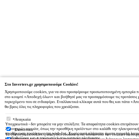
Στο Inverters.gr χρησιμοποιούμε Cookies!
Χρησιμοποιούμε cookies, για να σου προσφέρουμε προσωποποιημένη εμπειρία π
στο κουμπί «Αποδοχή όλων» και βοήθησέ μας να προσαρμόσουμε τις προτάσεις 
περιεχόμενο που σε ενδιαφέρει. Εναλλακτικά κλίκαρε αυτά που θες και πάτα «
θα βρεις όλες τις πληροφορίες που χρειάζεσαι.
Στο Inverters.gr χρησιμοποιούμε Cookies!
Αναγκαία
Υποχρεωτικά - δεν μπορείτε να μην επιλέξετε. Τα απαραίτητα cookies επιτρέπου
λειτουργιών του site, όπως την προσθήκη προϊόντων στο καλάθι την ηλεκτρονικ
Στατιστικά
αποθήκευση προϊόντων στη wish-list. Χωρίς αυτά πλήττεται άμεσα η ομαλή λειτο
Τα στατιστικά cookies ή analytics cookies είναι υποσύνολο των cookies λειτουρ
υποβαθμίζεται και η προσωπική σου εμπειρία πλοήγησης.