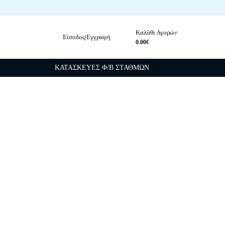
Καλάθι Αγορών
Είσοδος|Εγγραφή
ναζήτηση
0.00€
ΚΑΤΑΣΚΕΥΕΣ Φ/Β ΣΤΑΘΜΩΝ