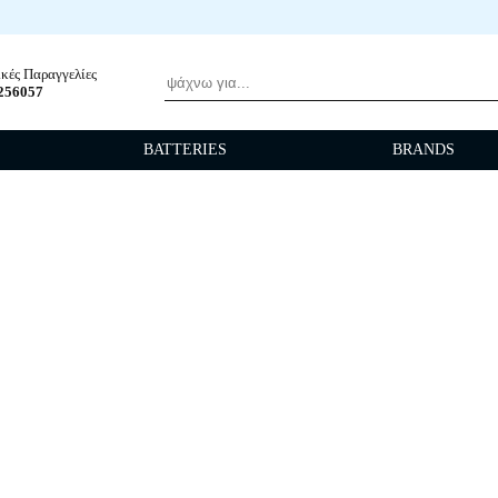
field.search
κές Παραγγελίες
256057
Α
BATTERIES
BRANDS