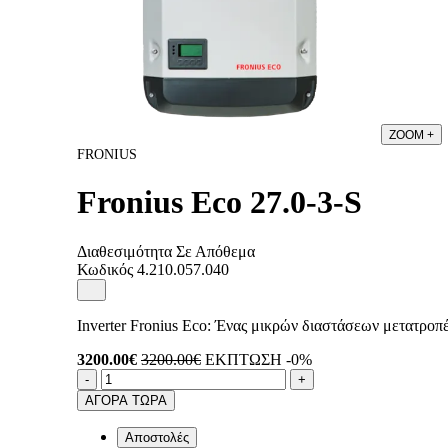
ZOOM
+
FRONIUS
Fronius Eco 27.0-3-S
Διαθεσιμότητα
Σε Απόθεμα
Κωδικός
4.210.057.040
Inverter Fronius Eco: Ένας μικρών διαστάσεων μετατροπέ
3200.00€
3200.00€
ΕΚΠΤΩΣΗ -0%
Ποσότητα
product.increase.quantity
product.decrease.quanti
-
+
ΑΓΟΡΑ ΤΩΡΑ
Αποστολές