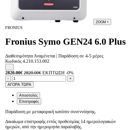
ZOOM
+
FRONIUS
Fronius Symo GEN24 6.0 Plus
Διαθεσιμότητα
Αναμένεται | Παράδοση σε 4-5 μέρες
Κωδικός
4.210.153.002
2820.00€
2820.00€
ΕΚΠΤΩΣΗ -0%
Ποσότητα
product.increase.quantity
product.decrease.quantity
-
+
ΑΓΟΡΑ ΤΩΡΑ
Αποστολές
Επιστροφές
Παράδοση με μεταφορική κατόπιν συνεννόησης.
Δικαίωμα επιστροφής εντός προθεσμίας 14 ημερολογιακών
ημερών, από την ημερομηνία παραλαβής.