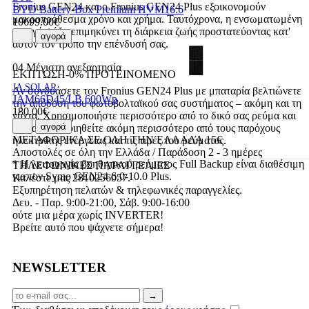
Fronius GEN24 και ο Fronius GEN24 Plus εξοικονομούν
BYD Battery-Box Premium HVM16.6
μακροπρόθεσμα χρόνο και χρήμα. Ταυτόχρονα, η ενσωματωμένη
10699.00€
ενεργή ψύξη επιμηκύνει τη διάρκεια ζωής προστατεύοντας κατ'
αγορά
αυτόν τον τρόπο την επένδυσή σας.
04 Μέγιστη ανεξαρτησία
ΕΚΠΤΩΣΗ-0%
ΠΡΟΤΕΙΝΟΜΕΝΟ
JA SOLAR
Αν συνδυάσετε τον Fronius GEN24 Plus με μπαταρία βελτιώνετε
JAM66D45/LB 600Wp
την απόδοση του φωτοβολταϊκού σας συστήματος – ακόμη και τη
180.00€
νύχτα. Χρησιμοποιήστε περισσότερο από το δικό σας ρεύμα και
αγορά
ανεξαρτητοποιηθείτε ακόμη περισσότερο από τους παρόχους
ΜΕΤΑΦΟΡΙΚΑ ΣΕ ΟΛΗ ΤΗΝ ΕΛΛΑΔΑ 15€
ηλεκτρικής ενέργειας και τις τιμές του ρεύματος.
Αποστολές σε όλη την Ελλάδα / Παράδοση 2 - 3 ημέρες
* Η λειτουργία βοηθητικού ρεύματος Full Backup είναι διαθέσιμη
ΤΗΛΕΦΩΝΙΚΕΣ ΠΑΡΑΓΓΕΛΙΕΣ
για τον Symo GEN24 6.0-10.0 Plus.
Καλέστε μας 2810256057.
Εξυπηρέτηση πελατών & τηλεφωνικές παραγγελίες.
Δευ. - Παρ. 9:00-21:00, Σάβ. 9:00-16:00
ούτε μια μέρα χωρίς INVERTER!
Βρείτε αυτό που ψάχνετε σήμερα!
NEWSLETTER
Email
→