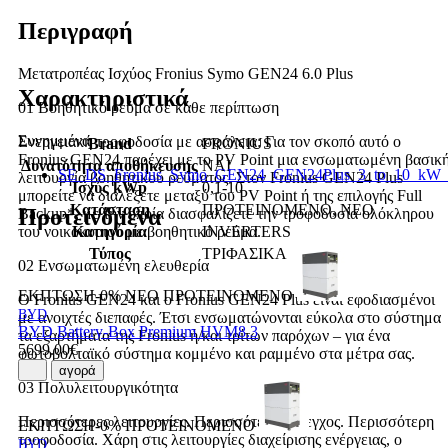
Περιγραφή
Μετατροπέας Ισχύος Fronius Symo GEN24 6.0 Plus
Χαρακτηριστικά
01 Βοηθητικό ρεύμα σε κάθε περίπτωση
Συνημμένα
Ενεργειακή τροφοδοσία με ασφάλεια: Για τον σκοπό αυτό ο
Brand
FRONIUS
Fronius GEN24 παρέχει με το PV Point μια ενσωματωμένη βασικ
Δυνατότητα αποθήκευσης
ΝΑΙ
SE_DS_Fronius_Symo_GEN24_GEN24Plus_3_to_10_kW
λειτουργία βοηθητικού ρεύματος. Στον Fronius GEN24 Plus
Ισχύς kWp
0,1-10
μπορείτε να διαλέξετε μεταξύ του PV Point ή της επιλογής Full
Κατάσταση
ΠΡΟΤΕΙΝΟΜΕΝΟ, ΝΕΟ
Προτεινόμενα
Backup*, με την οποία διασφαλίζετε την τροφοδοσία ολόκληρου
Κατηγορία
INVERTERS
του νοικοκυριού με βοηθητικό ρεύμα.
Τύπος
ΤΡΙΦΑΣΙΚΑ
02 Ενσωματωμένη ελευθερία
ΕΚΠΤΩΣΗ-0%
ΝΕΟ
ΠΡΟΤΕΙΝΟΜΕΝΟ
Ο Fronius GEN24 και ο Fronius GEN24 Plus είναι εφοδιασμένοι
BYD
με ανοιχτές διεπαφές. Έτσι ενσωματώνονται εύκολα στο σύστημα
BYD Battery-Box Premium HVM8.3
τα εξαρτήματα της Fronius ή/και τρίτων παρόχων – για ένα
5699.00€
φωτοβολταϊκό σύστημα κομμένο και ραμμένο στα μέτρα σας.
αγορά
03 Πολυλειτουργικότητα
Περισσότερες λειτουργίες. Περισσότερος έλεγχος. Περισσότερη
ΕΚΠΤΩΣΗ-0%
ΠΡΟΤΕΙΝΟΜΕΝΟ
τροφοδοσία. Χάρη στις λειτουργίες διαχείρισης ενέργειας, ο
BYD