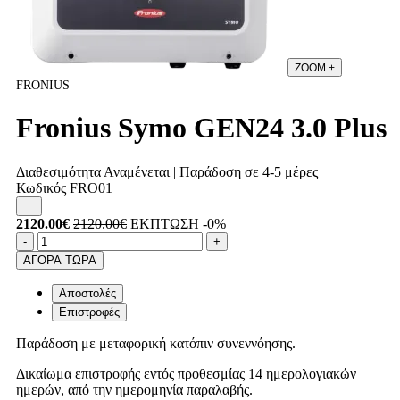
ZOOM
+
FRONIUS
Fronius Symo GEN24 3.0 Plus
Διαθεσιμότητα
Αναμένεται | Παράδοση σε 4-5 μέρες
Κωδικός
FRO01
2120.00€
2120.00€
ΕΚΠΤΩΣΗ -0%
Ποσότητα
product.increase.quantity
product.decrease.quantity
-
+
ΑΓΟΡΑ ΤΩΡΑ
Αποστολές
Επιστροφές
Παράδοση με μεταφορική κατόπιν συνεννόησης.
Δικαίωμα επιστροφής εντός προθεσμίας 14 ημερολογιακών
ημερών, από την ημερομηνία παραλαβής.