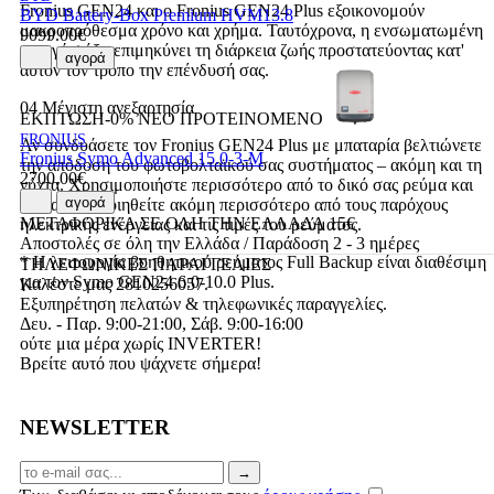
Fronius GEN24 και ο Fronius GEN24 Plus εξοικονομούν
BYD Battery-Box Premium HVM13.8
μακροπρόθεσμα χρόνο και χρήμα. Ταυτόχρονα, η ενσωματωμένη
9099.00€
ενεργή ψύξη επιμηκύνει τη διάρκεια ζωής προστατεύοντας κατ'
αγορά
αυτόν τον τρόπο την επένδυσή σας.
04 Μέγιστη ανεξαρτησία
ΕΚΠΤΩΣΗ-0%
ΝΕΟ
ΠΡΟΤΕΙΝΟΜΕΝΟ
FRONIUS
Αν συνδυάσετε τον Fronius GEN24 Plus με μπαταρία βελτιώνετε
Fronius Symo Advanced 15.0-3-M
την απόδοση του φωτοβολταϊκού σας συστήματος – ακόμη και τη
2700.00€
νύχτα. Χρησιμοποιήστε περισσότερο από το δικό σας ρεύμα και
αγορά
ανεξαρτητοποιηθείτε ακόμη περισσότερο από τους παρόχους
ΜΕΤΑΦΟΡΙΚΑ ΣΕ ΟΛΗ ΤΗΝ ΕΛΛΑΔΑ 15€
ηλεκτρικής ενέργειας και τις τιμές του ρεύματος.
Αποστολές σε όλη την Ελλάδα / Παράδοση 2 - 3 ημέρες
* Η λειτουργία βοηθητικού ρεύματος Full Backup είναι διαθέσιμη
ΤΗΛΕΦΩΝΙΚΕΣ ΠΑΡΑΓΓΕΛΙΕΣ
για τον Symo GEN24 6.0-10.0 Plus.
Καλέστε μας 2810256057.
Εξυπηρέτηση πελατών & τηλεφωνικές παραγγελίες.
Δευ. - Παρ. 9:00-21:00, Σάβ. 9:00-16:00
ούτε μια μέρα χωρίς INVERTER!
Βρείτε αυτό που ψάχνετε σήμερα!
NEWSLETTER
Email
→