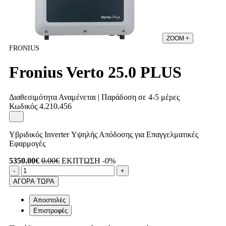
ZOOM
+
FRONIUS
Fronius Verto 25.0 PLUS
Διαθεσιμότητα
Αναμένεται | Παράδοση σε 4-5 μέρες
Κωδικός
4.210.456
Υβριδικός Inverter Υψηλής Απόδοσης για Επαγγελματικές
Εφαρμογές
5350.00€
0.00€
ΕΚΠΤΩΣΗ -0%
Ποσότητα
product.increase.quantity
product.decrease.quantity
-
+
ΑΓΟΡΑ ΤΩΡΑ
Αποστολές
Επιστροφές