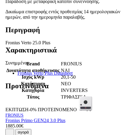
Παράδοση με μεταφορική κατόπιν συνεννόησης.
Δικαίωμα επιστροφής εντός προθεσμίας 14 ημερολογιακών
ημερών, από την ημερομηνία παραλαβής.
Περιγραφή
Fronius Verto 25.0 Plus
Χαρακτηριστικά
Συνημμένα
Brand
FRONIUS
Δυνατότητα αποθήκευσης
ΝΑΙ
Fronius Verto Plus Datasheet
Ισχύς kWp
20,1-50
Κατάσταση
ΝΕΟ
Προτεινόμενα
Κατηγορία
INVERTERS
Τύπος
ΤΡΙΦΑΣΙΚΑ
ΕΚΠΤΩΣΗ-0%
ΠΡΟΤΕΙΝΟΜΕΝΟ
FRONIUS
Fronius Primo GEN24 3.0 Plus
1885.00€
αγορά